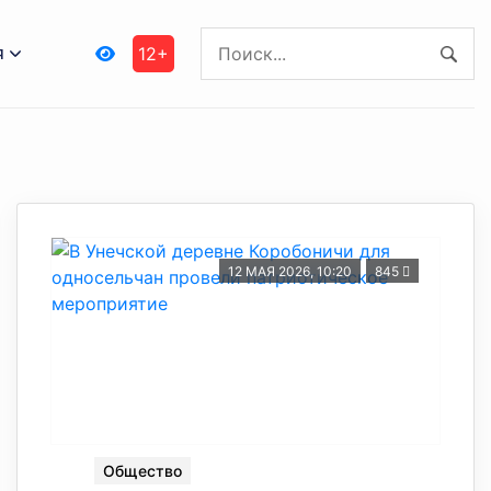
я
12+
12 МАЯ 2026, 10:20
845
Общество